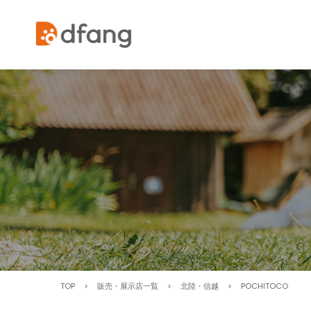
TOP
>
販売・展示店一覧
>
北陸・信越
>
POCHITOCO